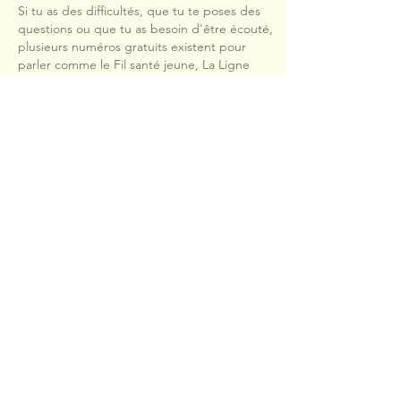
Si tu as des difficultés, que tu te poses des
questions ou que tu as besoin d'être écouté,
plusieurs numéros gratuits existent pour
parler comme le Fil santé jeune, La Ligne
Azur et Non au Harcèlement.
Tu peux aussi aller consulter le site internet
onsexprime.fr
Tu peux également en parler aux adultes de
ton entourage, à tes professeur·es, aux
infirmier·es scolaires, à ton·ta médecin
généraliste, ton·ta gynécologue ou ton·ta
psychologue.
Enfin plusieurs structures t'accueillent
gratuitement près de chez toi comme le
Centre de Planification et d'Education
Familiale, la Maison des Adolescents, Le point
d'Accueil Ecoute Jeunes ou encore le Centre
Médico Psycho-Pédagogique (le CMPP).