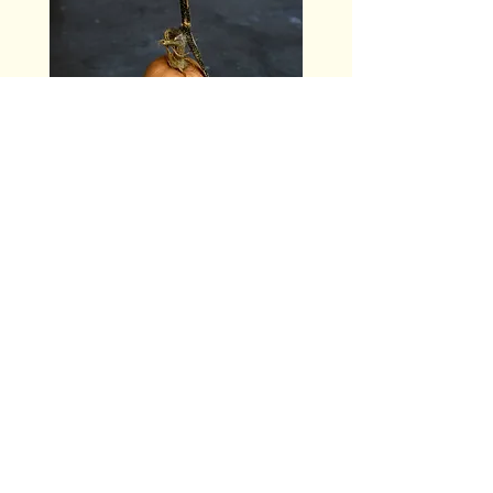
Téléchargez le guide complet de toutes
les recettes sur notre site
ici
Cet épisode est en partenariat avec
Berry
Province
. Paradis de la nature, nous vous
invitons à continuer ce voyage culinaire à